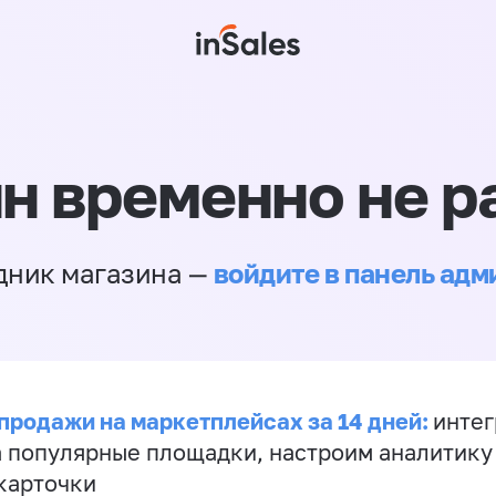
н временно не р
войдите в панель ад
дник магазина —
продажи на маркетплейсах за 14 дней:
инте
а популярные площадки, настроим аналитику
карточки