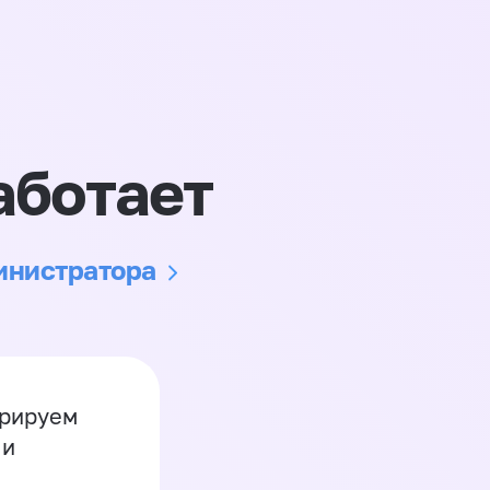
аботает
министратора
грируем
 и