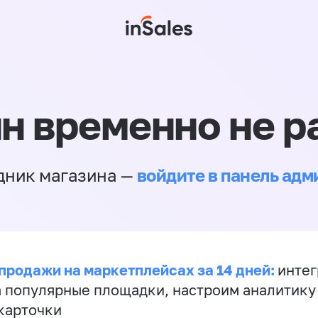
н временно не р
войдите в панель ад
дник магазина —
продажи на маркетплейсах за 14 дней:
инте
а популярные площадки, настроим аналитику
карточки