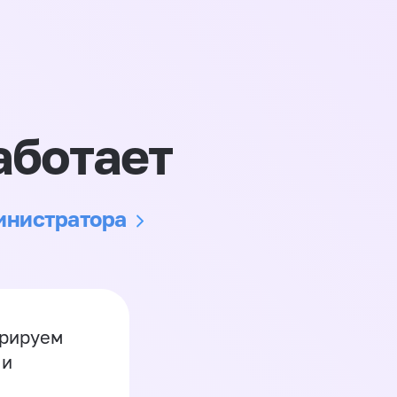
аботает
министратора
грируем
 и