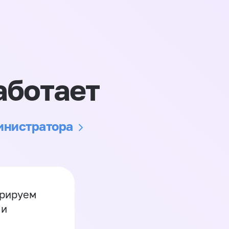
аботает
министратора
грируем
 и