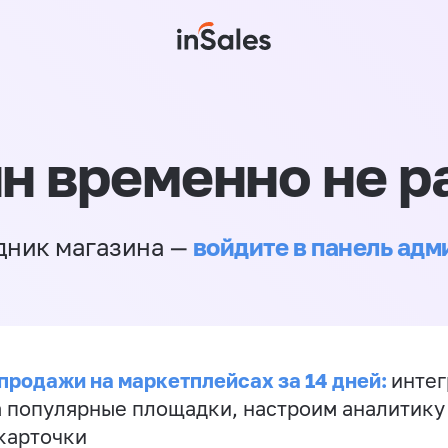
н временно не р
войдите в панель ад
дник магазина —
продажи на маркетплейсах за 14 дней:
инте
а популярные площадки, настроим аналитику
карточки