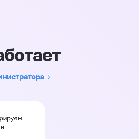
аботает
министратора
грируем
 и