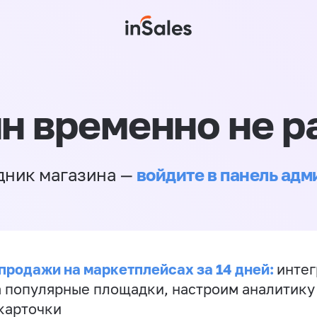
н временно не р
войдите в панель ад
дник магазина —
продажи на маркетплейсах за 14 дней:
инте
а популярные площадки, настроим аналитику
карточки