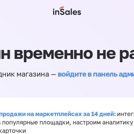
н временно не р
войдите в панель ад
дник магазина —
продажи на маркетплейсах за 14 дней:
инте
а популярные площадки, настроим аналитику
карточки