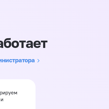
аботает
министратора
грируем
 и