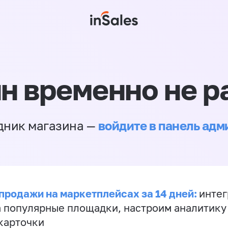
н временно не р
войдите в панель ад
дник магазина —
продажи на маркетплейсах за 14 дней:
инте
а популярные площадки, настроим аналитику
карточки