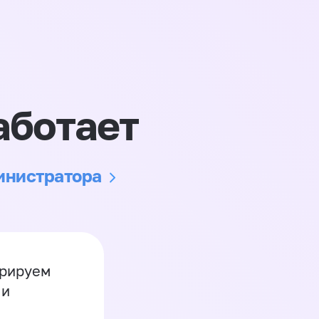
аботает
министратора
грируем
 и