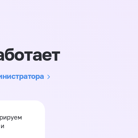
аботает
министратора
грируем
 и