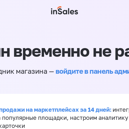
н временно не р
войдите в панель ад
дник магазина —
продажи на маркетплейсах за 14 дней:
инте
а популярные площадки, настроим аналитику
карточки