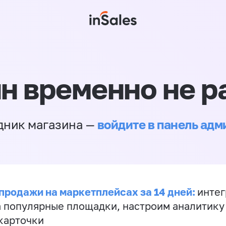
н временно не р
войдите в панель ад
дник магазина —
продажи на маркетплейсах за 14 дней:
инте
а популярные площадки, настроим аналитику
карточки