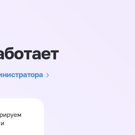
аботает
министратора
грируем
 и