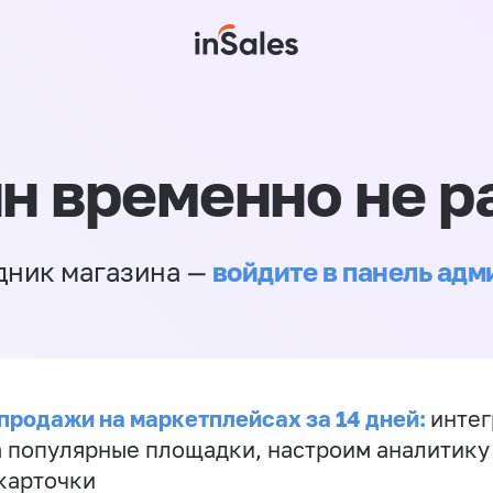
н временно не р
войдите в панель ад
дник магазина —
продажи на маркетплейсах за 14 дней:
инте
а популярные площадки, настроим аналитику
карточки