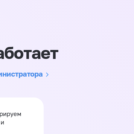
аботает
министратора
грируем
 и