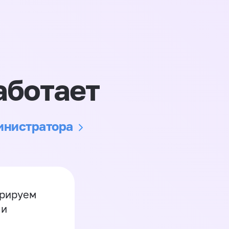
аботает
министратора
грируем
 и