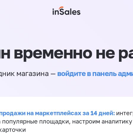
н временно не р
войдите в панель ад
дник магазина —
продажи на маркетплейсах за 14 дней:
инте
а популярные площадки, настроим аналитику
карточки