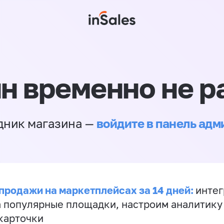
н временно не р
войдите в панель ад
дник магазина —
продажи на маркетплейсах за 14 дней:
инте
а популярные площадки, настроим аналитику
карточки