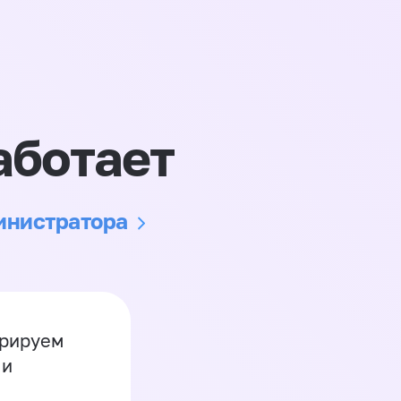
аботает
министратора
грируем
 и