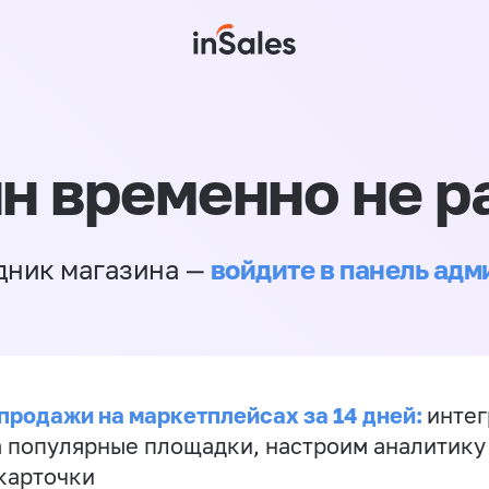
н временно не р
войдите в панель ад
дник магазина —
продажи на маркетплейсах за 14 дней:
инте
а популярные площадки, настроим аналитику
карточки