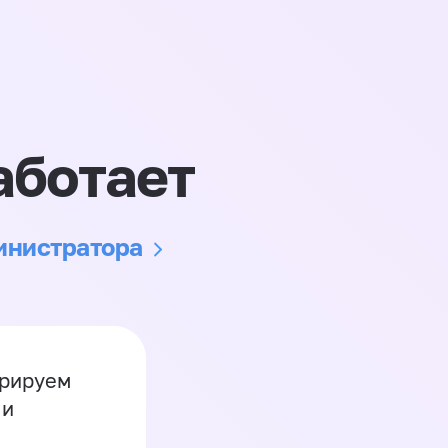
аботает
министратора
грируем
 и