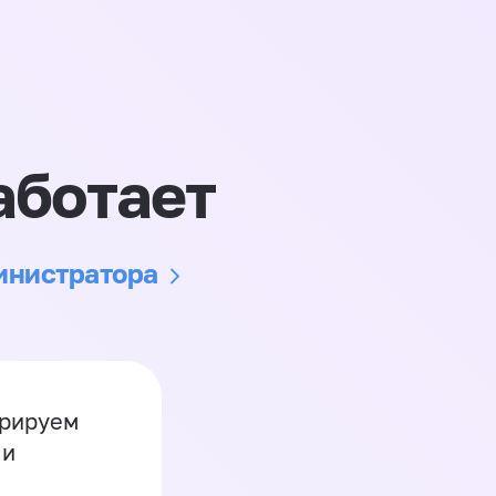
аботает
министратора
грируем
 и