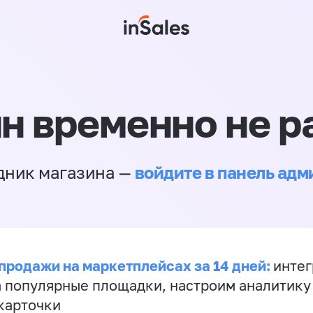
н временно не р
войдите в панель ад
дник магазина —
продажи на маркетплейсах за 14 дней:
инте
а популярные площадки, настроим аналитику
карточки