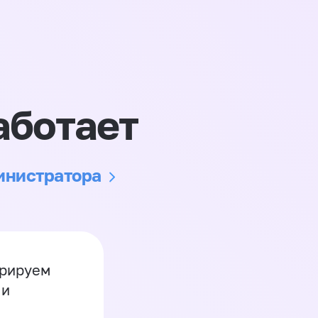
аботает
министратора
грируем
 и