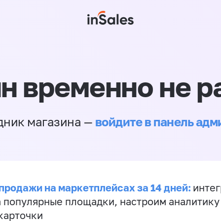
н временно не р
войдите в панель ад
дник магазина —
продажи на маркетплейсах за 14 дней:
инте
а популярные площадки, настроим аналитику
карточки