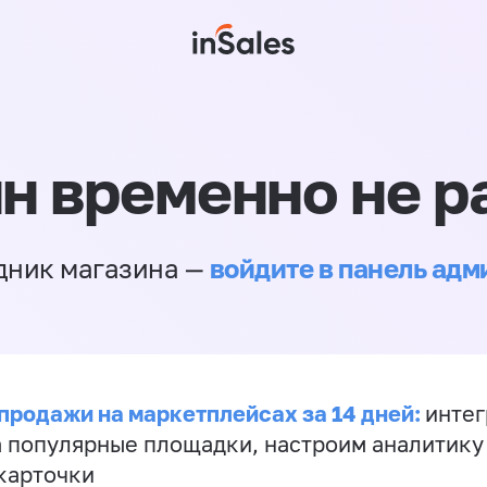
н временно не р
войдите в панель ад
дник магазина —
продажи на маркетплейсах за 14 дней:
инте
а популярные площадки, настроим аналитику
карточки