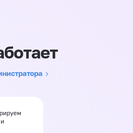
аботает
министратора
грируем
 и