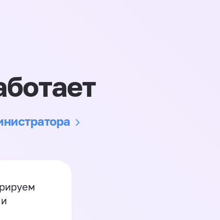
аботает
министратора
грируем
 и