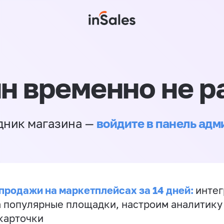
н временно не р
войдите в панель ад
дник магазина —
продажи на маркетплейсах за 14 дней:
инте
а популярные площадки, настроим аналитику
карточки