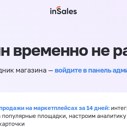
н временно не р
войдите в панель ад
дник магазина —
продажи на маркетплейсах за 14 дней:
инте
а популярные площадки, настроим аналитику
карточки