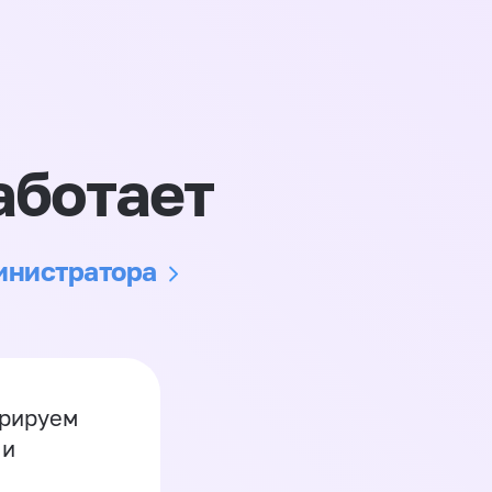
аботает
министратора
грируем
 и